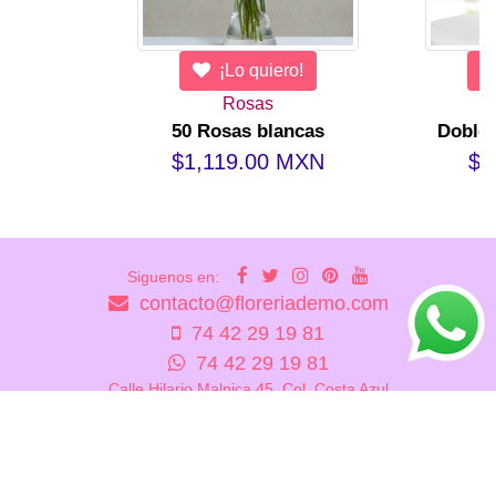
¡Lo quiero!
Rosas
50 Rosas blancas
Doble 
$1,119.00 MXN
$9
Siguenos en:
contacto@floreriademo.com
74 42 29 19 81
74 42 29 19 81
Calle Hilario Malpica 45, Col. Costa Azul
Acapulco, Gro. México
Florería Demo - 2026
Desarrollado por SSAE