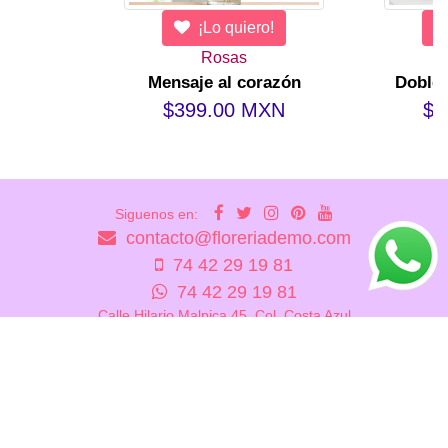
¡Lo quiero!
¡Lo quiero
Rosas
Orquídeas
Mensaje al corazón
Doble orquídea 
$399.00 MXN
$909.00 M
Siguenos en:
contacto@floreriademo.com
74 42 29 19 81
74 42 29 19 81
Calle Hilario Malpica 45, Col. Costa Azul
Acapulco, Gro. México
Florería Demo - 2026
Desarrollado por SSAE