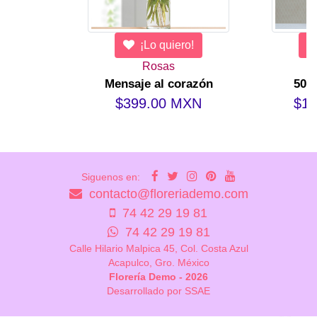
¡Lo quiero!
Rosas
Mensaje al corazón
50 
$399.00 MXN
$1,
Siguenos en:
contacto@floreriademo.com
74 42 29 19 81
74 42 29 19 81
Calle Hilario Malpica 45, Col. Costa Azul
Acapulco, Gro. México
Florería Demo - 2026
Desarrollado por SSAE