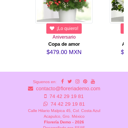
¡Lo quiero!
Aniversario
Copa de amor
Ab
$479.00 MXN
$5
Siguenos en:
contacto@floreriademo.com
74 42 29 19 81
74 42 29 19 81
Calle Hilario Malpica 45, Col. Costa Azul
Acapulco, Gro. México
Florería Demo - 2026
Desarrollado por SSAE