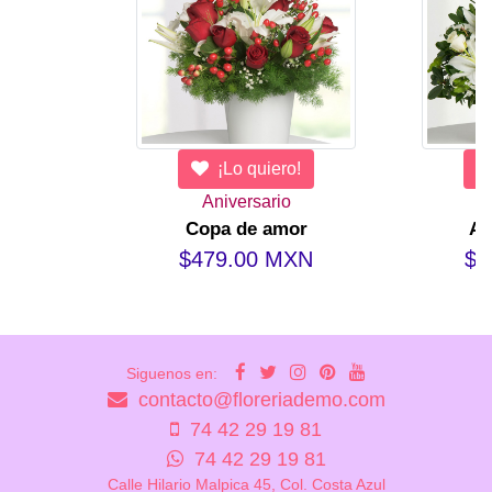
¡Lo quiero!
Aniversario
Copa de amor
Ab
$479.00 MXN
$5
Siguenos en:
contacto@floreriademo.com
74 42 29 19 81
74 42 29 19 81
Calle Hilario Malpica 45, Col. Costa Azul